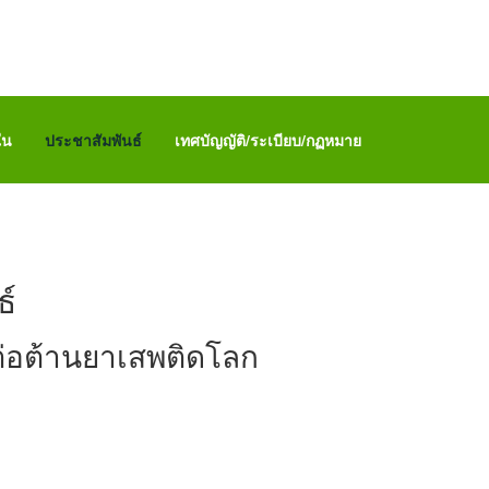
ใน
ประชาสัมพันธ์
เทศบัญญัติ/ระเบียบ/กฏหมาย
์
ต่อต้านยาเสพติดโลก