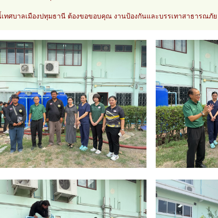
งนี้เทศบาลเมืองปทุมธานี ต้องขอขอบคุณ งานป้องกันและบรรเทาสาธารณภั