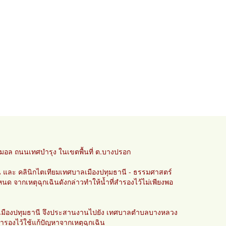
จมอล ถนนเทศบำรุง ในเขตพื้นที่ ต.บางปรอก
นี และ คลินิกไตเทียมเทศบาลเมืองปทุมธานี - ธรรมศาสตร์
หนด จากเหตุฉุกเฉินดังกล่าวทำให้น้ำที่สำรองไว้ไม่เพียงพอ
นตรีเมืองปทุมธานี จึงประสานงานไปยัง เทศบาลตำบลบางหลวง
สำรองไว้ใช้แก้ปัญหาจากเหตุฉุกเฉิน