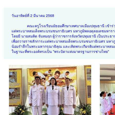
วันอาทิตย์ที่ 2 มีนาคม 2568
คณะครูโรงเรียนมัธยมศึกษาเทศบาลเมืองปทุมธานี เข้าร่ว
แด่พระบาทสมเด็จพระบรมชนกาธิเบศร มหาภูมิพลอดุลยเดชมหาราช
โดยมี นายสมคิด จันทมฤก ผู้ว่าราชการจังหวัดปทุมธานี เป็นประธาน
เพื่อถวายราชสักการะแด่พระบาทสมเด็จพระบรมชนกาธิเบศร มหาภู
น้อมรำลึกในพระมหากรุณาธิคุณ และเทิดพระเกียรติแด่พระบาทส
ในฐานะที่พระองค์ทรงเป็น "พระบิดาแห่งมาตรฐานการช่างไทย"