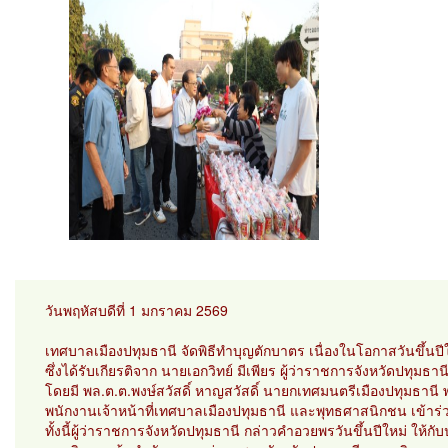
วันพฤหัสบดีที่ 1 มกราคม 2569
เทศบาลเมืองปทุมธานี จัดพิธีทำบุญตักบาตร เนื่องในโอกาสวันขึ้นปี
ซึ่งได้รับเกียรติจาก นายเอกวิทย์ มีเพียร ผู้ว่าราชการจังหวัดปทุมธา
โดยมี พล.ต.ต.พงษ์สวัสดิ์ หาญสวัสดิ์ นายกเทศมนตรีเมืองปทุมธาน
พนักงานเจ้าหน้าที่เทศบาลเมืองปทุมธานี และพุทธศาสนิกชน เข้าร่
ทั้งนี้ผู้ว่าราชการจังหวัดปทุมธานี กล่าวคำอวยพรวันขึ้นปีใหม่ ให้