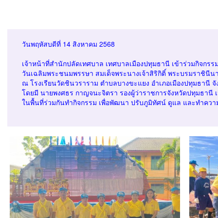
วันพฤหัสบดีที่ 14 สิงหาคม 2568
เจ้าหน้าที่สำนักปลัดเทศบาล เทศบาลเมืองปทุมธานี เข้าร่วมกิจก
วันเฉลิมพระชนมพรรษา สมเด็จพระนางเจ้าสิริกิติ์ พระบรมราชินีน
ณ โรงเรียนวัดชินวราราม ตำบลบางขะแยง อำเภอเมืองปทุมธานี จัง
โดยมี นายพงศธร กาญจนะจิตรา รองผู้ว่าราชการจังหวัดปทุมธาน
ในพื้นที่ร่วมกันทำกิจกรรม เพื่อพัฒนา ปรับภูมิทัศน์ ดูแล และ