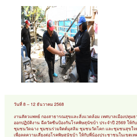
วันที่ 8 – 12 ธันวาคม 2568
งานสัตวแพทย์ กองสาธารณสุขและสิ่งแวดล้อม เทศบาลเมืองปทุม
ออกปฏิบัติงาน ฉีดวัคซีนป้องกันโรคพิษสุนัขบ้า ประจำปี 2569 
ชุมชนวัดฉาง ชุมชนร่วมจิตต์มุสลิม ชุมชนวัดโคก และชุมชนสุขใจพ
เพื่อลดความเสี่ยงต่อโรคพิษสุนัขบ้า ให้กับพี่น้องประชาชนในเขตเ