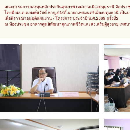
คณะกรรมการกองทุนหลักประกันสุขภาพ เทศบาลเมืองปทุมธานี จัดปร
โดยมี พล.ต.ต.พงษ์สวัสดิ์ หาญสวัสดิ์ นายกเทศมนตรีเมืองปทุมธานี เป
เพื่อพิจารณาอนุมัติแผนงาน / โครงการ ประจำปี พ.ศ.2569 ครั้งที่2
ณ ห้องประชุม อาคารศูนย์พัฒนาคุณภาพชีวิตและส่งเสริมผู้สูงอายุ เทศบ